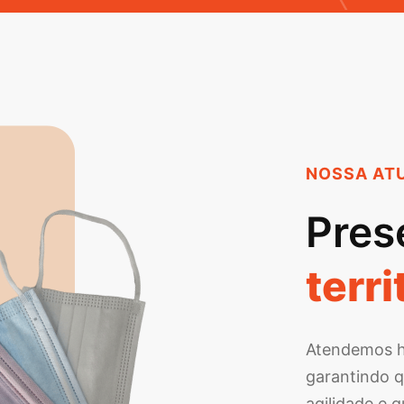
NOSSA AT
Pres
terri
Atendemos ho
garantindo 
agilidade e 