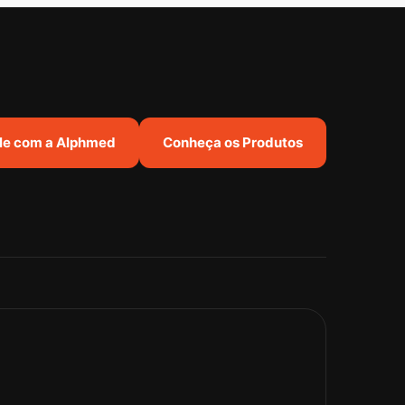
le com a Alphmed
Conheça os Produtos