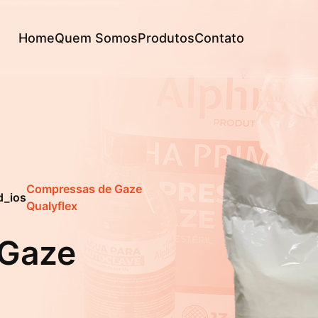
Home
Quem Somos
Produtos
Contato
Compressas de Gaze
d_ios
Qualyflex
 Gaze