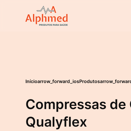
Início
arrow_forward_ios
Produtos
arrow_forwar
Compressas de
Qualyflex